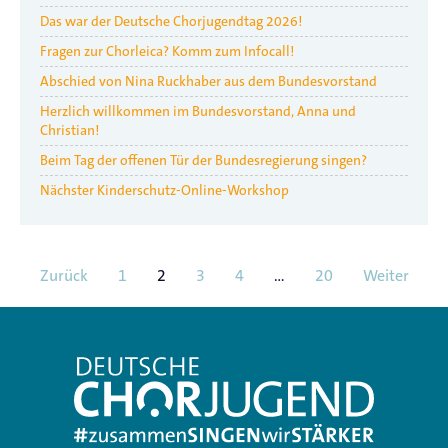
Das war der Deutsche Chorjugendtag 2026!
Fragen zur Chorleica? Komm zum Infocall!
Abschied von Nina Ruckhaber aus dem Bundesvorstand
Herzlich willkommen im Bundesvorstand, Anna und
Christian!
Beim Tag der offenen Tür der Bundesregierung singen?
Nächster Kinderschutz-Online-Workshop
Zurück
1
2
3
4
…
20
Weiter