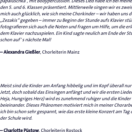
papaluschka“, mit Bodypercussion. Dieses Lied habe ich bei meine
den 5. und 6. Klassen präsentiert. Mittlerweile singen wir es zwe
mich auch glücklich, wie sich meine Chorkinder – wir haben uns
„Zezakis“ gegeben – immer zu Beginn der Stunde aufs Klavier stür
fotografieren sich auch die Noten und fragen um Hilfe, um die er
dem Klavier nachzuspielen. Ein Kind sagte neulich am Ende der St
schon auf‘ s nächste Mal!
, Chorleiterin Mainz
– Alexandra Gießler
Meist sind die Kinder am Anfang hibbelig und im Kopf überall nur
Jetzt, doch sobald das Einsingen anfängt und wir die ersten Lied
Heja, Hungriges Herz) wird es zunehmend ruhiger und die Kinder 
beieinander. Dieses Phänomen motiviert mich in meiner Chorarbe
ich bin schon sehr gespannt, wie das erste kleine Konzert am Tag d
der Schule wird.
, Chorleiterin Rostock
– Charlotte Püstow