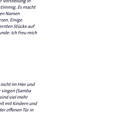
r Vorstellung in
istimmig. Es macht
 den Namen
zen. Einige
lernten Stücke auf
unde: Ich freu mich
 nicht im Hier und
er singen (Samba
sind viel mehr
it mit Kindern und
er offenen Tür in