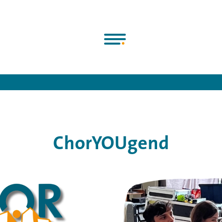
eutsche Chorjugend e.V.
>
Programme & Projekte
>
ChorYOUgen
ChorYOUgend