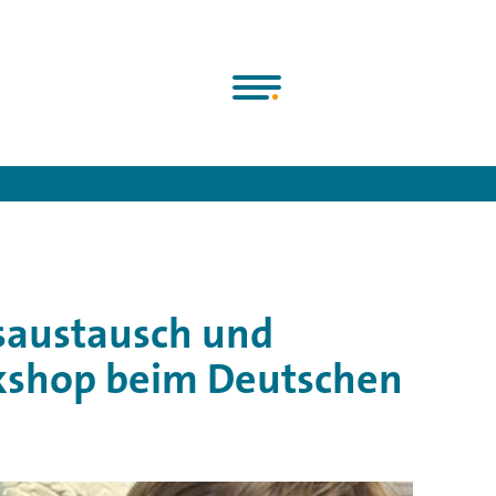
Chorjugend e.V.
>
News
>
Chorleica: Erfahrungsaustausch und Au
gsaustausch und
kshop beim Deutschen