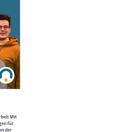
beit Mit
gen für
on der