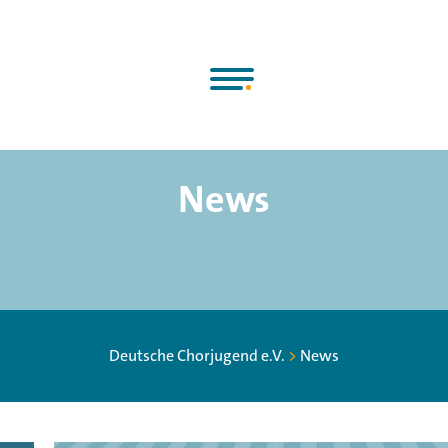
News
Deutsche Chorjugend e.V.
>
News