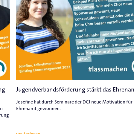
ng
Jugendverbandsförderung stärkt das Ehrena
Josefine hat durch Seminare der DCJ neue Motivation für 
en
Ehrenamt gewonnen.
erung
weiterlesen