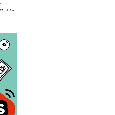
r
n als...