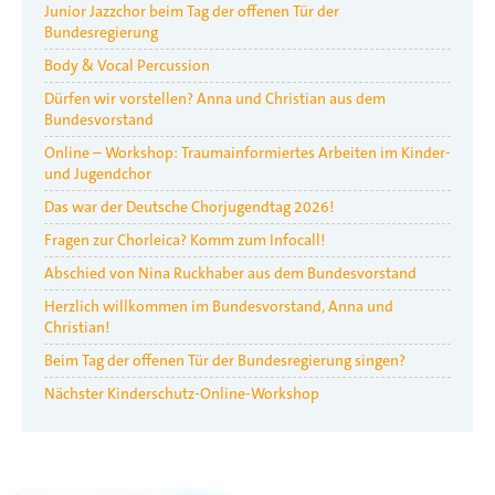
Junior Jazzchor beim Tag der offenen Tür der
Bundesregierung
Body & Vocal Percussion
Dürfen wir vorstellen? Anna und Christian aus dem
Bundesvorstand
Online – Workshop: Traumainformiertes Arbeiten im Kinder-
und Jugendchor
Das war der Deutsche Chorjugendtag 2026!
Fragen zur Chorleica? Komm zum Infocall!
Abschied von Nina Ruckhaber aus dem Bundesvorstand
Herzlich willkommen im Bundesvorstand, Anna und
Christian!
Beim Tag der offenen Tür der Bundesregierung singen?
Nächster Kinderschutz-Online-Workshop