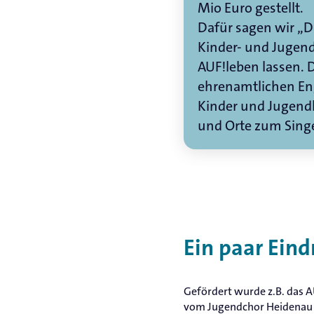
Mio Euro gestellt.
Dafür sagen wir „Da
Kinder- und Jugen
AUF!leben lassen. 
ehrenamtlichen E
Kinder und Jugend
und Orte zum Sin
Ein paar Eind
Gefördert wurde z.B. das A
vom Jugendchor Heidenau (