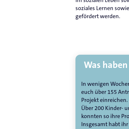
soziales Lernen sowi
gefördert werden.
Was haben 
In wenigen Wochen
euch über 155 Ant
Projekt einreichen.
Über 200 Kinder- 
konnten so ihre Pr
Insgesamt habt ihr