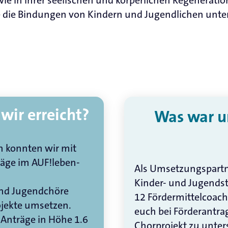
e die Bindungen von Kindern und Jugendlichen unter
wir erreicht?
Was war un
 konnten wir mit
räge im AUF!leben-
Als Umsetzungspartn
Kinder- und Jugendst
und Jugendchöre
12 Fördermittelcoach
ojekte umsetzen.
euch bei Förderantra
 Anträge in Höhe 1.6
Chorprojekt zu unters