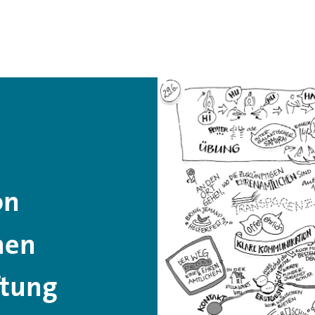
on
hen
ftung