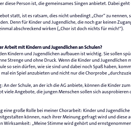
er diese Person ist, die gemeinsames Singen anbietet. Dabei geht
bot statt, ist es ratsam, dies nicht unbedingt „Chor“ zu nennen, 
nden. Denn für Kinder und Jugendliche, die noch gar keinen Zug
einmal abschreckend wirken („Chor ist doch nichts für mich!“).
er Arbeit mit Kindern und Jugendlichen an Schulen?
en Kindern und Jugendlichen aufbauen ist wichtig. Sie sollen spür
ohne Strenge und ohne Druck. Wenn die Kinder und Jugendlichen 
ule so sein dürfen, wie sie sind und dabei noch Spaß haben, komm
h mal ein Spiel anzubieten und nicht nur die Chorprobe „durchzuzi
ig: An der Schule, an der ich die AG anbiete, können die Kinder zu
ibt viele Angebote, die jungen Menschen sollen sich ausprobieren 
g eine große Rolle bei meiner Chorarbeit: Kinder und Jugendlich
mitgestalten können, nach ihrer Meinung gefragt wird und diese a
 von Wirksamkeit: „Meine Stimme wird gehört und ernstgenommen