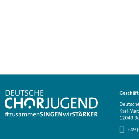
Geschäft
Deutsche
Karl-Mar
12043 Be
+49 (