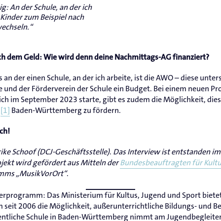
ig: An der Schule, an der ich
 Kinder zum Beispiel nach
wechseln.“
ch dem Geld: Wie wird denn deine Nachmittags-AG finanziert?
an der einen Schule, an der ich arbeite, ist die AWO – diese unters
und der Förderverein der Schule ein Budget. Bei einem neuen Pro
ich im September 2023 starte, gibt es zudem die Möglichkeit, die
m
[1]
Baden-Württemberg zu fördern.
ch!
ike Schoof (DCJ-Geschäftsstelle)
.
Das Interview ist entstanden i
ojekt wird gefördert aus Mitteln der
Bundesbeauftragten für Kult
mms „MusikVorOrt“
.
erprogramm: Das Ministerium für Kultus, Jugend und Sport biete
seit 2006 die Möglichkeit, außerunterrichtliche Bildungs- und 
öffentliche Schule in Baden-Württemberg nimmt am Jugendbegleite