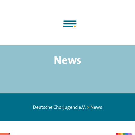
News
Deutsche Chorjugend e.V.
>
News