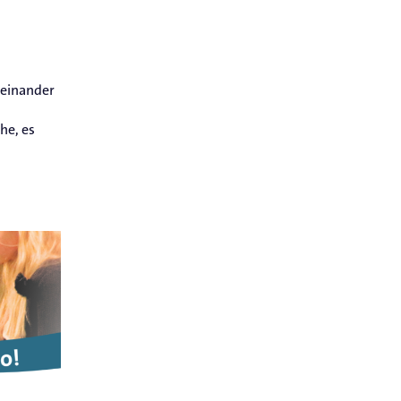
teinander
n
he, es