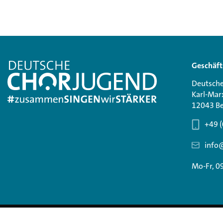
Geschäft
Deutsche
Karl-Mar
12043 Be
+49 (
info
Mo-Fr, 0