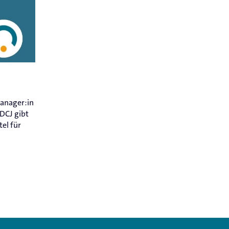
manager:in
DCJ gibt
el für