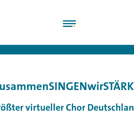
Chorjugend e.V.
>
Programme & Projekte
>
#zusammenSINGENwi
zusammenSINGENwirSTÄRK
ößter virtueller Chor Deutschla