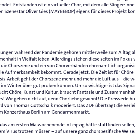
ndet. Entstanden ist ein virtueller Chor, mit dem alle Sänger:inne
n Szenestar Oliver Gies (MAYBEBOP) eigens für dieses Projekt ko
ungen während der Pandemie gehören mittlerweile zum Alltag alle
enhalt in Vielfalt leben. Allerdings stehen diese selten im Fokus 
s die Chorszene und ein von Chorverbänden ehrenamtlich organisie
le Aufmerksamkeit bekommt. Gerade jetzt: Die Zeit ist für Chöre i
Basis-Arbeit geht der Chorszene mehr und mehr die Luft aus – die
e im Winter über gut proben können. Umso wichtiger ist das Signal
ucht Chöre, Kunst und Kultur, braucht Fantasie und Zusammenhal
s! Wir geben nicht auf, denn Chorliebe gewinnt! Die Preisverleihu
rd von Thomas Gottschalk moderiert. Das ZDF überträgt die Verl
m Konzerthaus Berlin am Gendarmenmarkt.
 das am ersten Maiwochenende in Leipzig hätte stattfinden solle
 dem Virus trotzen müssen – auf unsere ganz chorspezifische Wei