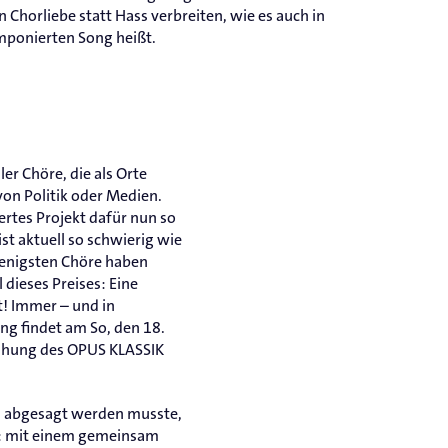
n Chorliebe statt Hass verbreiten, wie es auch in
mponierten Song heißt.
r Chöre, die als Orte
von Politik oder Medien.
rtes Projekt dafür nun so
st aktuell so schwierig wie
 wenigsten Chöre haben
 dieses Preises: Eine
t! Immer – und in
ng findet am So, den 18.
eihung des OPUS KLASSIK
n, abgesagt werden musste,
se: mit einem gemeinsam