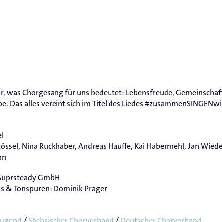
ir, was Chorgesang für uns bedeutet: Lebensfreude, Gemeinscha
ebe. Das alles vereint sich im Titel des Liedes #zusammenSINGENw
el
össel, Nina Ruckhaber, Andreas Hauffe, Kai Habermehl, Jan Wiede
nn
: Suprsteady GmbH
eos & Tonspuren: Dominik Prager
jugend
/
Sächsischer Chorverband
/
Deutscher Chorverband