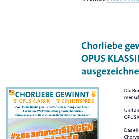
Chorliebe g
OPUS KLASSIK
ausgezeichne
Die Bu
mensch
Und am
OPUS K
Das eh
Chorve