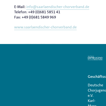
E-Mail:
info@saarlaendischer-chorverband.de
Telefon: +49 (0)681 5851 41
Fax: +49 (0)681 5849 969
www.saarlaendischer-chorverband.de
Geschäftss
Deutsche
Chorjugen
e.V.
Karl-
Marx-