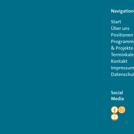
Navigation
Start
Über uns
Positionen
Programm
& Projekte
Terminkal
Kontakt
Impressu
Datenschut
Social
Media