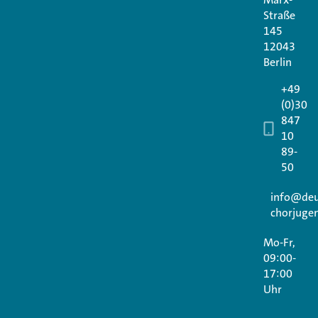
Straße
145
12043
Berlin
+49
(0)30
847
10
89-
50
info@deu
chorjuge
Mo-Fr,
09:00-
17:00
Uhr