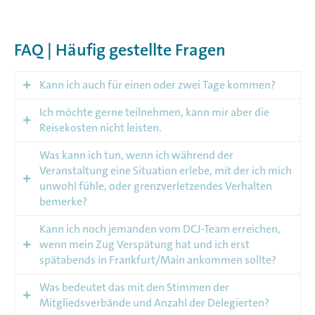
FAQ | Häufig gestellte Fragen
Kann ich auch für einen oder zwei Tage kommen?
Ich möchte gerne teilnehmen, kann mir aber die
Klar! Gib einfach die Anzahl deiner Übernachtungen
Reisekosten nicht leisten.
und Mahlzeiten, bei denen du dabei bist, im
Anmeldeformular an.
Was kann ich tun, wenn ich während der
Zunächst einmal bedauern wir, dass wir aufgrund
Veranstaltung eine Situation erlebe, mit der ich mich
der gestiegenen Kosten die Reisekosten leider nicht
unwohl fühle, oder grenzverletzendes Verhalten
übernehmen können. Wenn diese Kosten deine
bemerke?
Teilnahme verhindern würden, finden wir eine
Lösung. Melde dich gern bei Chantal Zabel:
Kann ich noch jemanden vom DCJ-Team erreichen,
Du bist nicht allein. Wir zeigen mehrere Wege auf,
chantal.zabel@deutsche-chorjugend.de
.
wenn mein Zug Verspätung hat und ich erst
mit solchen Situationen umzugehen – dafür gibt es
spätabends in Frankfurt/Main ankommen sollte?
ein Awarenesskonzept. Es wird zum Beispiel wieder
ein Awareness-Team geben, das du ansprechen oder
Was bedeutet das mit den Stimmen der
Ja, das Organisationsteam der DCJ wird rund um die
über Handy erreichen kannst. Es gibt auch die
Mitgliedsverbände und Anzahl der Delegierten?
Uhr auf einer Handynummer erreichbar sein, die