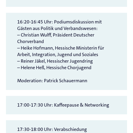
Leitung: Doris Lemjimer, Daniela Konz, Sonja
Greiner
16:20-16:45 Uhr: Podiumsdiskussion mit
Gästen aus Politik und Verbandswesen:
Doris Lemjimer ist Förderschullehrerin und Leiterin
– Christian Wulff, Präsident Deutscher
des inklusiven
Lützinger Lichterchors
(Rheinland-
Chorverband
Pfalz).
– Heike Hofmann, Hessische Ministerin für
Daniela Konz ist Vorsitzende, Chor- und
Arbeit, Integration, Jugend und Soziales
Projektleiterin des inklusiven, rheinland-pfälzischen
– Reiner Jäkel, Hessischer Jugendring
Chores
„YouTH-Rock it!!!“
.
– Helene Heß, Hessische Chorjugend
Sonja Greiner ist Generalsekretärin des
Europäischen Chorverbands, der sich gemeinsam
Moderation: Patrick Schauermann
mit unterschiedlichen Verbänden im Projekt „BEAT“
für mehr Inklusion in Chören engagiert,
Arbeitshilfen erarbeitet und Chorleitungen
inklusiver Chöre europaweit vernetzt.
17:00-17:30 Uhr: Kaffeepause & Networking
17:30-18:00 Uhr: Verabschiedung