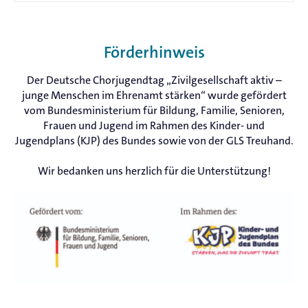
Möglichkeit, anonym eine Nachricht an die DCJ zu
euch vor dem Deutschen Chorjugendtag per E-Mail
schicken. Wir werden die Verhaltensregeln und die
Wie viele Stimmen ein Mitgliedsverband beim
mitgeteilt wird.
Wege, sich Unterstützung zu holen, vorher an die
Deutschen Chorjugendtag hat, hängt von der
Teilnehmenden versenden und auch am
Förderhinweis
Anzahl der Kinder und Jugendlichen (bis 27 Jahre
Veranstaltungsort gut sichtbar aufhängen.
ab) in den Mitgliedschören des jeweiligen
Der Deutsche Chorjugendtag „Zivilgesellschaft aktiv –
Mitgliederverbandes ab.
Pro angefangene 3.000
junge Menschen im Ehrenamt stärken“ wurde gefördert
aktive Kinder und Jugendliche bis 27 Jahre hat ein
vom Bundesministerium für Bildung, Familie, Senioren,
Mitgliedsverband eine:n Delegierte:n mit Sitz und
Frauen und Jugend im Rahmen des Kinder- und
Stimme. Wer es ganz genau wissen möchte:
Hier
Jugendplans (KJP) des Bundes sowie von der GLS Treuhand.
geht’s zur Satzung der Deutschen Chorjugend e.V.
Wir bedanken uns herzlich für die Unterstützung!