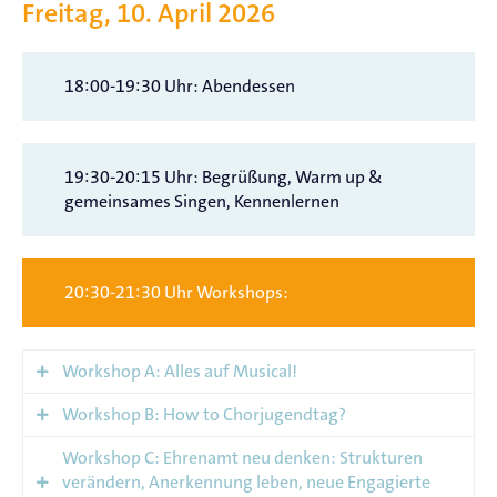
Freitag, 10. April 2026
18:00-19:30 Uhr: Abendessen
19:30-20:15 Uhr: Begrüßung, Warm up &
gemeinsames Singen, Kennenlernen
20:30-21:30 Uhr Workshops:
Workshop A: Alles auf Musical!
Workshop B: How to Chorjugendtag?
In diesem Workshop steht der gemeinsame Musical-
Chorgesang im Mittelpunkt. Wir erarbeiten ein
Workshop C: Ehrenamt neu denken: Strukturen
Du bist zum ersten Mal beim Chorjugendtag und
mehrstimmiges Arrangement aus The Greatest
verändern, Anerkennung leben, neue Engagierte