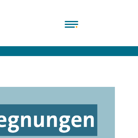
rjugend e.V.
>
Veranstaltung
>
Chorbegegnung
>
Mit deinem Chor