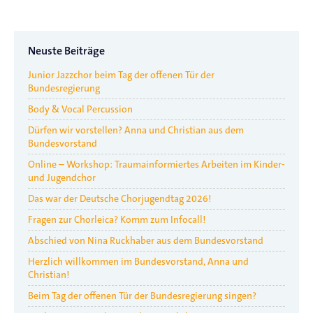
Neuste Beiträge
Junior Jazzchor beim Tag der offenen Tür der
Bundesregierung
Body & Vocal Percussion
Dürfen wir vorstellen? Anna und Christian aus dem
Bundesvorstand
Online – Workshop: Traumainformiertes Arbeiten im Kinder-
und Jugendchor
Das war der Deutsche Chorjugendtag 2026!
Fragen zur Chorleica? Komm zum Infocall!
Abschied von Nina Ruckhaber aus dem Bundesvorstand
Herzlich willkommen im Bundesvorstand, Anna und
Christian!
Beim Tag der offenen Tür der Bundesregierung singen?