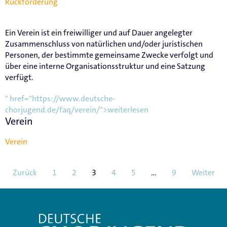
Rückforderung
Ein Verein ist ein freiwilliger und auf Dauer angelegter
Zusammenschluss von natürlichen und/oder juristischen
Personen, der bestimmte gemeinsame Zwecke verfolgt und
über eine interne Organisationsstruktur und eine Satzung
verfügt.
" href="https://www.deutsche-
chorjugend.de/faq/verein/">weiterlesen
Verein
Verein
Zurück
1
2
3
4
5
…
9
Weiter