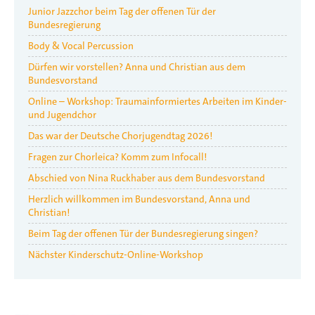
Junior Jazzchor beim Tag der offenen Tür der
Bundesregierung
Body & Vocal Percussion
Dürfen wir vorstellen? Anna und Christian aus dem
Bundesvorstand
Online – Workshop: Traumainformiertes Arbeiten im Kinder-
und Jugendchor
Das war der Deutsche Chorjugendtag 2026!
Fragen zur Chorleica? Komm zum Infocall!
Abschied von Nina Ruckhaber aus dem Bundesvorstand
Herzlich willkommen im Bundesvorstand, Anna und
Christian!
Beim Tag der offenen Tür der Bundesregierung singen?
Nächster Kinderschutz-Online-Workshop