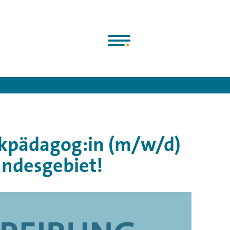
Chorjugend e.V.
>
News
>
Werde SingBus-Musikpädagog:in für un
kpädagog:in (m/w/d)
undesgebiet!