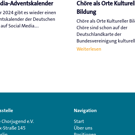
edia-Adventskalender
Chöre als Orte Kulturel
Bildung
r 2024 gibt es wieder einen
ntskalender der Deutschen
Chöre als Orte Kultureller Bi
uf Social Media....
Chöre sind schon auf der
Deutschlandkarte der
Bundesvereinigung kulturelle
Weiterlesen
sstelle
Navigation
 Chorjugend e.V.
Start
x-Straße 145
Über uns
rlin
Positionen