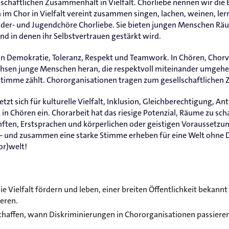
llschaftlichen Zusammenhalt in Vielfalt. Chorliebe nennen wir di
im Chor in Vielfalt vereint zusammen singen, lachen, weinen, le
nder- und Jugendchöre Chorliebe. Sie bieten jungen Menschen Räu
d in denen ihr Selbstvertrauen gestärkt wird.
on Demokratie, Toleranz, Respekt und Teamwork. In Chören, Chor
sen junge Menschen heran, die respektvoll miteinander umgehe
imme zählt. Chororganisationen tragen zum gesellschaftlichen
zt sich für kulturelle Vielfalt, Inklusion, Gleichberechtigung, An
 in Chören ein. Chorarbeit hat das riesige Potenzial, Räume zu s
nften, Erstsprachen und körperlichen oder geistigen Voraussetz
– und zusammen eine starke Stimme erheben für eine Welt ohne D
or)welt!
ie Vielfalt fördern und leben, einer breiten Öffentlichkeit bekan
ieren.
chaffen, wann Diskriminierungen in Chororganisationen passiere