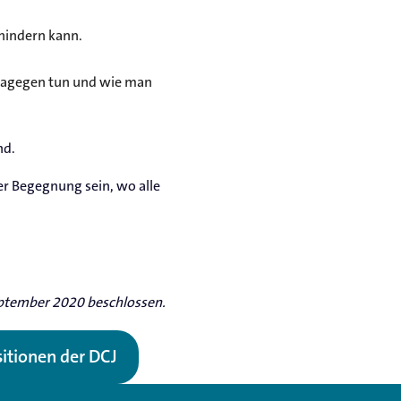
hindern kann.
 dagegen tun und wie man
nd.
er Begegnung sein, wo alle
eptember 2020 beschlossen.
sitionen der DCJ