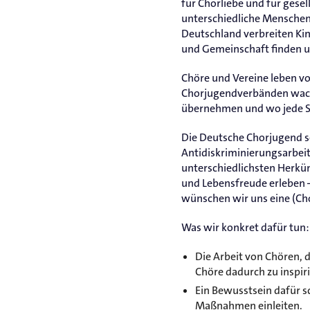
für Chorliebe und für gese
unterschiedliche Menschen 
Deutschland verbreiten Ki
und Gemeinschaft finden un
Chöre und Vereine leben v
Chorjugendverbänden wach
übernehmen und wo jede St
Die Deutsche Chorjugend set
Antidiskriminierungsarbeit
unterschiedlichsten Herkü
und Lebensfreude erleben 
wünschen wir uns eine (Ch
Was wir konkret dafür tun:
Die Arbeit von Chören, d
Chöre dadurch zu inspir
Ein Bewusstsein dafür s
Maßnahmen einleiten.