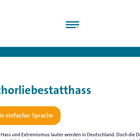
e Chorjugend e.V.
>
Über uns
>
Positionen
>
Position: #chorliebes
chorliebestatthass
 in einfacher Sprache
ss Hass und Extremismus lauter werden in Deutschland. Doch die 