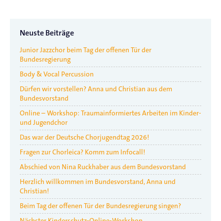
Neuste Beiträge
Junior Jazzchor beim Tag der offenen Tür der
Bundesregierung
Body & Vocal Percussion
Dürfen wir vorstellen? Anna und Christian aus dem
Bundesvorstand
Online – Workshop: Traumainformiertes Arbeiten im Kinder-
und Jugendchor
Das war der Deutsche Chorjugendtag 2026!
Fragen zur Chorleica? Komm zum Infocall!
Abschied von Nina Ruckhaber aus dem Bundesvorstand
Herzlich willkommen im Bundesvorstand, Anna und
Christian!
Beim Tag der offenen Tür der Bundesregierung singen?
Nächster Kinderschutz-Online-Workshop