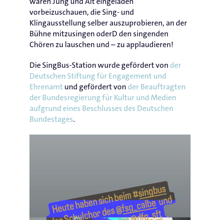
waren Jung und Alt eingeladen
vorbeizuschauen, die Sing- und
Klingausstellung selber auszuprobieren, an der
Bühne mitzusingen oderD den singenden
Chören zu lauschen und – zu applaudieren!
Die SingBus-Station wurde gefördert von
der
Deutschen Stiftung für Engagement und
Ehrenamt
und gefördert von
der Beauftragten
der Bundesregierung für Kultur und Medien
aufgrund eines Beschlusses des Deutschen
Bundestages
.