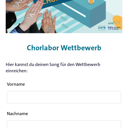
Chorlabor Wettbewerb
Hier kannst du deinen Song für den Wettbewerb
einreichen:
Leave
Vorname
this
field
blank
Nachname