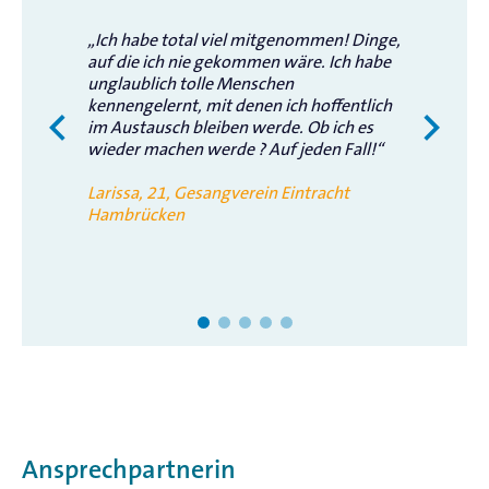
anbieten? Wie spricht man das Thema überhaupt
„Ich habe total viel mitgenommen! Dinge,
richtig an, ohne jemanden zu verletzen? In einem
auf die ich nie gekommen wäre. Ich habe
geschützten Raum möchten wir mit euch über diese
unglaublich tolle Menschen
Themen reden:
kennengelernt, mit denen ich hoffentlich
im Austausch bleiben werde. Ob ich es
Chöre als sichere Orte
wieder machen werde ? Auf jeden Fall!“
eigene Grenzen ziehen
Larissa, 21, Gesangverein Eintracht
Wie erkennt man, dass es jemandem schlecht
Hambrücken
geht?
Enttabuisierung von Depression &
Normalisierung von Therapie
Leistungsdruck in Ausbildung und Hobby
Ansprechpartnerin