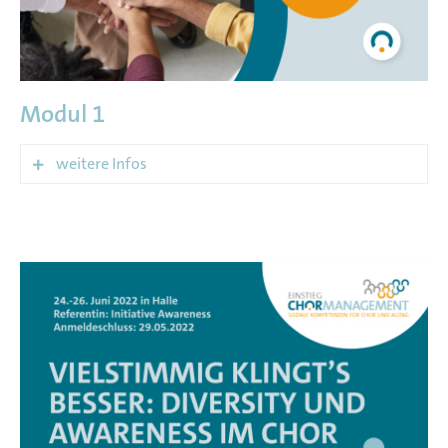
Modul 1
weitere Infos
Datum: 08.-10. April 2022
Ort: Bamberg
Kooperationspartner: Chorjugend Franken e.V.
Referentin: Judith Reitelbach
Ihr habt tausend tolle Ideen, aber es fehlt an den
Menschen, die sie tragen: Wie begeistert ihr neue
Sänger:innen dafür, in eurem Chor mitzumischen?
Wo findet ihr Singbegeisterte, wie macht ihr auf
euch aufmerksam und wie stellt ihr es an, dass sie
nach der dritten Probe nicht anders können, als Teil