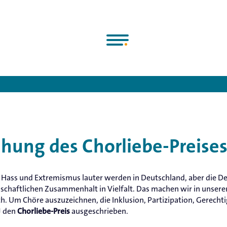
eutsche Chorjugend e.V.
>
Programme & Projekte
>
Chorliebe-Pre
ihung des Chorliebe-Preise
s Hass und Extremismus lauter werden in Deutschland, aber die D
llschaftlichen Zusammenhalt in Vielfalt. Das machen wir in unsere
h. Um Chöre auszuzeichnen, die Inklusion, Partizipation, Gerechti
CJ den
ausgeschrieben.
Chorliebe-Preis