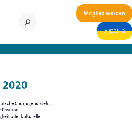
Mitglied werden
Україна
is
s 2020
eutsche Chorjugend steht
r Position
gkeit oder kulturelle