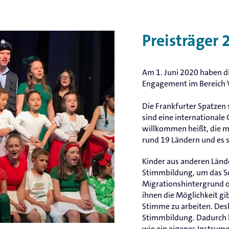
Preisträger 
Am 1. Juni 2020 haben di
Engagement im Bereich Vi
Die Frankfurter Spatzen 
sind eine internationale 
willkommen heißt, die m
rund 19 Ländern und es 
Kinder aus anderen Lände
Stimmbildung, um das S
Migrationshintergrund od
ihnen die Möglichkeit gi
Stimme zu arbeiten. Des
Stimmbildung. Dadurch le
wie ein eigenes Instrume