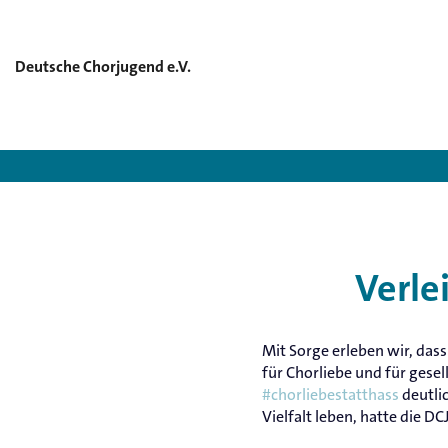
Deutsche Chorjugend e.V.
D
Verle
Mit Sorge erleben wir, das
für Chorliebe und für gese
#chorliebestatthass
deutlic
Vielfalt leben, hatte die D