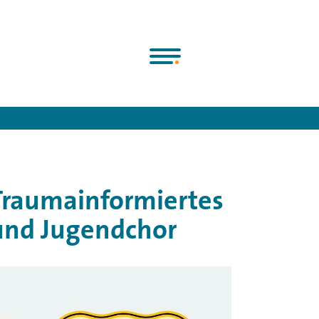
V.
>
News
>
Online – Workshop: Traumainformiertes Arbeiten im
Traumainformiertes
 und Jugendchor