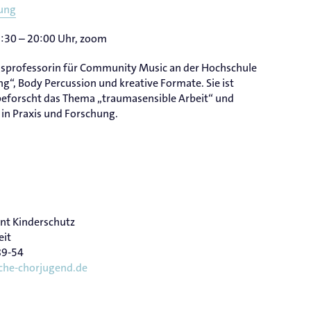
ung
8:30 – 20:00 Uhr, zoom
gsprofessorin für Community Music an der Hochschule
, Body Percussion und kreative Formate. Sie ist
 beforscht das Thema „traumasensible Arbeit“ und
 in Praxis und Forschung.
t Kinderschutz
eit
89-54
che-chorjugend.de