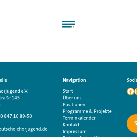
n den
Fördermittelgeber
zurückgezahlt werden.
elle
Navigation
Soci
orjugend e.V.
Start
traße 145
Über uns
n
Positionen
Programme & Projekte
30 847 10 89-50
Terminkalender
Kontakt
utsche-chorjugend.de
Impressum