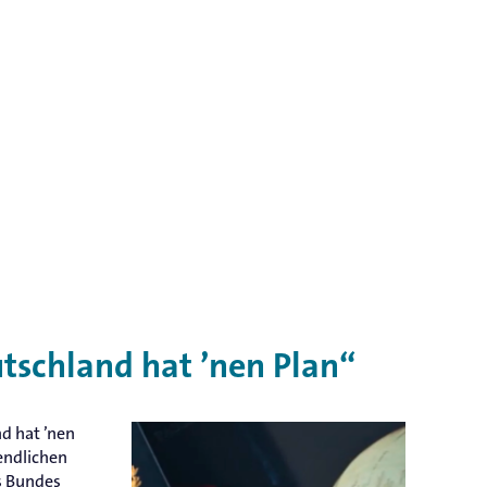
schland hat ’nen Plan“
d hat ’nen
endlichen
s Bundes