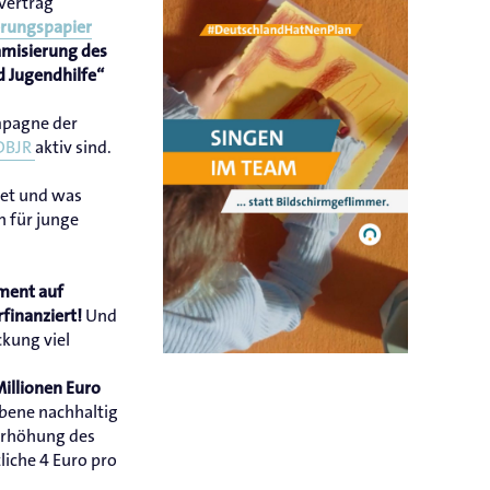
vertrag
rungspapier
amisierung des
d Jugendhilfe“
mpagne der
DBJR
aktiv sind.
tet und was
 für junge
ment auf
Und
finanziert!
ckung viel
illionen Euro
ebene nachhaltig
 Erhöhung des
liche 4 Euro pro