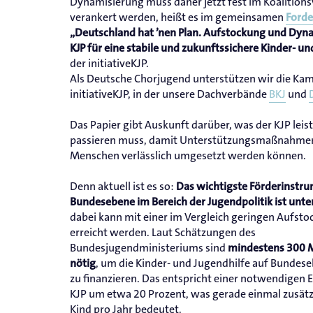
Dynamisierung muss daher jetzt fest im Koalitions
verankert werden, heißt es im gemeinsamen
Forde
„Deutschland hat ’nen Plan. Aufstockung und Dyn
KJP für eine stabile und zukunftssichere Kinder- un
der initiativeKJP.
Als Deutsche Chorjugend unterstützen wir die Ka
initiativeKJP, in der unsere Dachverbände
BKJ
und
Das Papier gibt Auskunft darüber, was der KJP leis
passieren muss, damit Unterstützungsmaßnahmen
Menschen verlässlich umgesetzt werden können.
Denn aktuell ist es so:
Das wichtigste Förderinstru
Bundesebene im Bereich der Jugendpolitik ist unter
dabei kann mit einer im Vergleich geringen Aufsto
erreicht werden. Laut Schätzungen des
Bundesjugendministeriums sind
mindestens 300 M
, um die Kinder- und Jugendhilfe auf Bundes
nötig
zu finanzieren. Das entspricht einer notwendigen
KJP um etwa 20 Prozent, was gerade einmal zusätz
Kind pro Jahr bedeutet.