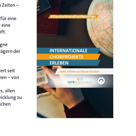
 Zeiten –
 für eine
 eine
ft.
agne
rägern der
ert seit
hen – von
s, allen
icklung zu
ichen