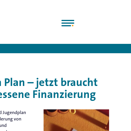
>
News
>
Deutschland hat ’nen Plan – jetzt braucht es dafür ein
 Plan – jetzt braucht
essene Finanzierung
nd Jugendplan
rderung von
 und