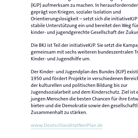
(KJP) aufmerksam zu machen. In herausfordernden
geprägt von Kriegen, sozialer Isolation und
Orientierungslosigkeit – setzt sich die initiativeKJP
stabile Unterstützung ein und bereitet den Weg für
kinder- und jugendgerechte Gesellschaft der Zukun
Die BKJ ist Teil der initiativeKJP. Sie setzt die Kamp
gemeinsam mit sechs weiteren bundeszentralen T
Kinder- und Jugendhilfe um.
Der Kinder- und Jugendplan des Bundes (KJP) existi
1950 und fördert Projekte in verschiedenen Bereic
der kulturellen und politischen Bildung bis zur
Jugendsozialarbeit und dem Kinderschutz. Ziel ist e
jungen Menschen die besten Chancen für ihre Entw
bieten und die Demokratie sowie den gesellschaftl
Zusammenhalt zu stärken.
www.DeutschlandHatNenPlan.de