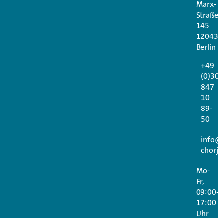
Marx-
Straße
145
12043
Berlin
+49
(0)3
847
10
89-
50
info
chor
Mo-
Fr,
09:00
17:00
Uhr