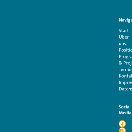
Navig
Start
Über
uns
Positi
Prog
& Proj
Termi
Konta
Impre
Daten
Social
Media