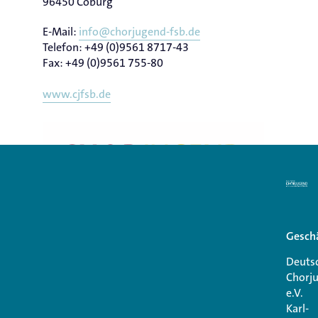
96450 Coburg
E-Mail:
info@chorjugend-fsb.de
Telefon: +49 (0)9561 8717-43
Fax: +49 (0)9561 755-80
www.cjfsb.de
Geschä
Deuts
Chorj
e.V.
Karl-